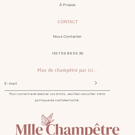
À Propos
CONTACT
Nous Contacter
+33 7 56 89 59 39
Plus de champêtre par ici...
INSCRIVEZ-
VOUS
POUR
Pour connaitre et exercer vos droits, veuillez consulter notre
RECEVOIR
politique de confidentialité.
LES
TOUTES
DERNIÈRES
NOUVELLES
ET
OFFRES.