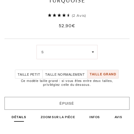
TURQUOISE
(
2
Avis
)
52,90€
/
Prix
normal
PRIX
UNITAIRE
TAILLE PETIT
TAILLE NORMALEMENT
TAILLE GRAND
Ce modèle taille grand : si vous êtes entre deux tailles,
privilégiez celle du dessous.
ÉPUISÉ
DÉTAILS
ZOOM SUR LA PIÈCE
INFOS
AVIS