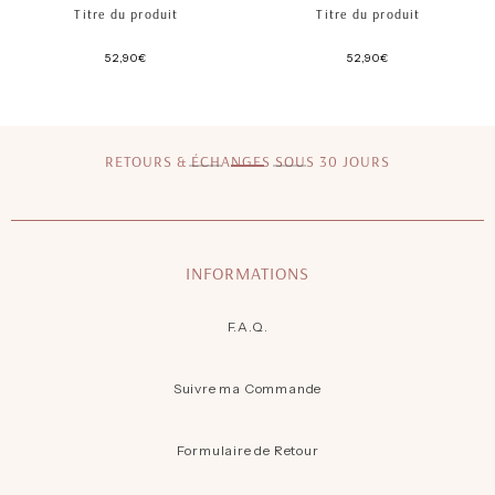
Titre du produit
Titre du produit
52,90€
52,90€
/
/
Prix
Prix
normal
normal
PRIX
PRIX
UNITAIRE
UNITAIRE
RETOURS & ÉCHANGES SOUS 30 JOURS
INFORMATIONS
F.A.Q.
Suivre ma Commande
Formulaire de Retour