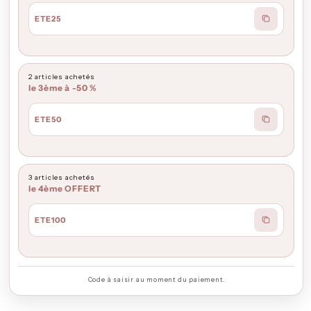
ETE25
2 articles achetés
le 3ème à -50 %
ETE50
3 articles achetés
le 4ème OFFERT
ETE100
Code à saisir au moment du paiement.