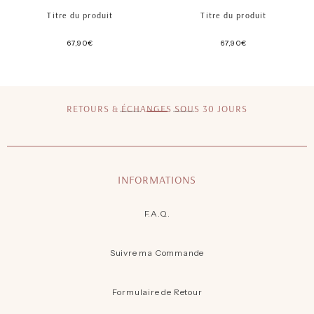
Titre du produit
Titre du produit
67,90€
67,90€
/
/
Prix
Prix
normal
normal
PRIX
PRIX
UNITAIRE
UNITAIRE
RETOURS & ÉCHANGES SOUS 30 JOURS
INFORMATIONS
F.A.Q.
Suivre ma Commande
Formulaire de Retour