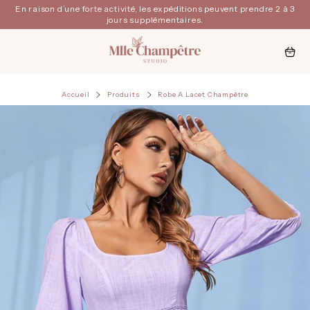
Passer
En raison d’une forte activité, les expéditions peuvent prendre 2 à 3
au
jours supplémentaires.
contenu
Navigation
Panie
Accueil
Produits
Robe A Lacet Champêtre