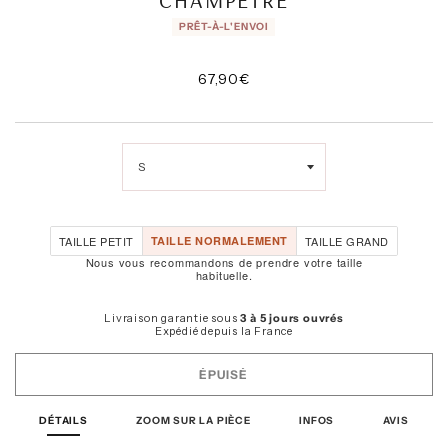
CHAMPÊTRE
PRÊT-À-L'ENVOI
67,90€
/
Prix
normal
PRIX
UNITAIRE
TAILLE PETIT
TAILLE NORMALEMENT
TAILLE GRAND
Nous vous recommandons de prendre votre taille
habituelle.
Livraison garantie sous
3 à 5 jours ouvrés
Expédié depuis la France
ÉPUISÉ
DÉTAILS
ZOOM SUR LA PIÈCE
INFOS
AVIS